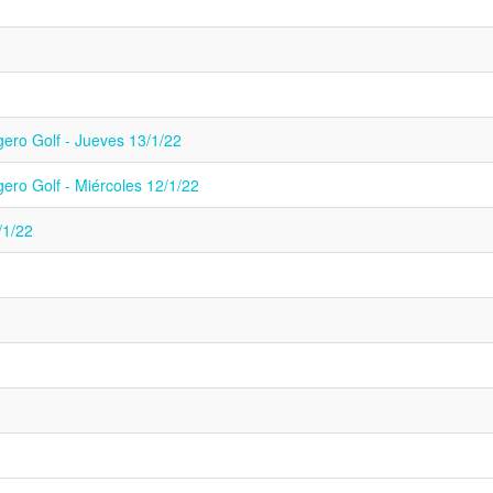
gero Golf - Jueves 13/1/22
ero Golf - Miércoles 12/1/22
/1/22