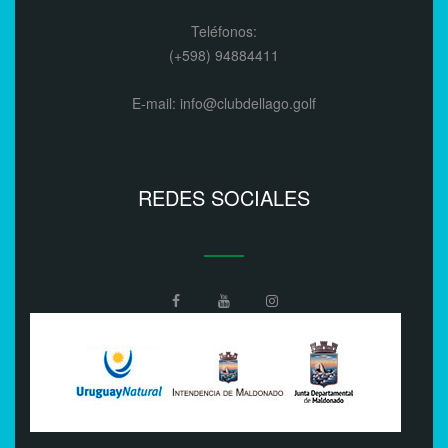
Teléfonos:
(+598) 94884411
E-mail: info@clubdellago.golf
REDES SOCIALES